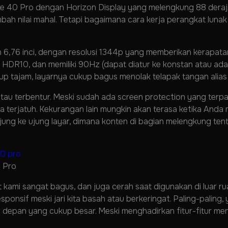
 40 Pro dengan Horizon Display yang melengkung 88 derajat 
mbah nilai mahal. Tetapi bagaimana cara kerja perangkat luna
n 6,76 inci, dengan resolusi 1344p yang memberikan kerapata
HDR10, dan memiliki 90Hz (dapat diatur ke konstan atau adapt
 tajam, layarnya cukup bagus menolak telapak tangan alias 
 atau terbentur. Meski sudah ada screen protection yang terp
ika terjatuh. Kekurangan lain mungkin akan terasa ketika And
ung ke ujung layar, dimana konten di bagian melengkung tent
 Pro
kami sangat bagus, dan juga cerah saat digunakan di luar r
responsif meski jari kita basah atau berkeringat. Paling-palin
depan yang cukup besar. Meski menghadirkan fitur-fitur men