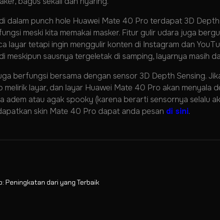
ker, bagus sekali dan nyaring.
 di dalam punch hole Huawei Mate 40 Pro terdapat 3D Depth 
fungsi meski kita memakai masker. Fitur gulir udara juga ber
 layar tetapi ingin menggulir konten di Instagram dan YouTu
adi meskipun sausnya tergeletak di samping, layarnya masih 
f juga berfungsi bersama dengan sensor 3D Depth Sensing. Jik
 melirik layar, dan layar Huawei Mate 40 Pro akan menyala de
ara adem atau agak spooky (karena berarti sensornya selalu ak
dapatkan skin Mate 40 Pro dapat anda pesan
di sini
.
 Peningkatan dari yang Terbaik