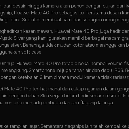
n, dari desain hingga kamera akan penuh dengan pujian dari 
lagship, Huawei Mate 40 Pro sebagus itu. Terutama desain k
ng” baru. Sepintas membuat kami dan sebagian orang mengin
nghadirkan kesan mewah, Huawei Mate 40 Pro juga hadir den
stic Silver yang kami gunakan memiliki berbagai macam grada
tunya silver. Bahannya tidak mudah kotor atau meninggalkan bek
ggunakan soft case.
umnya, Huawei Mate 40 Pro tetap dibekali tombol volume fisik
yar melengkung. Smartphone ini juga tahan air dan debu IP68.
, dengan ketebalan 9.1mm dimana modul kamera tidak terlalu 
ei Mate 40 Pro terlihat mahal dan cukup nyaman dalam gen
lain dengan bahan Skin vegan belum hadir secara resmi di Indo
amun bisa menjadi pembeda dari seri flagship lainnya.
ke tampilan layar. Sementara flagships lain telah kembali ke 