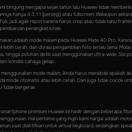
kami bingung mengapa sejak tahun lalu Huawei tidak memberi
ihannya hanya 4:3, 1:1 (persegi) atau fullscreen. Walaupun sek
Tok, jadi agak repot karena harus crop atau tidak tahu fram
ui pembaruan perangkat lunak.
gunakan adalah mode malam pada Huawei Mate 40 Pro. Karena
t lebih cerah, dan durasi pengambilan foto terlalu lama. Mulai 
 hingga puluhan detik saat menggunakan ultra-wide. Sisi po
am kondisi cahaya gelap.
gin menggunakan mode malam, Anda harus menebak apakah aka
ipada mode otomatis atau lebih cerah. Dan juga tidak cocok 
u tidak bergerak.
a smartphone premium Huawei ini hadir dengan beberapa fitu
enggunaan. Hal pertama yang ingin kami hargai adalah motor
aman saat diaktifkan untuk virtual keyboard, sedangkan spea