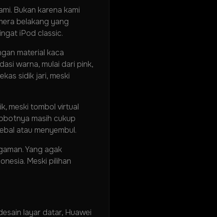
kami. Bukan karena kami
amera belakang yang
gat iPod classic.
gan material kaca
si warna, mulai dari pink,
as sidik jari, meski
, meski tombol virtual
 Bobotnya masih cukup
tebal atau menyembul.
ggaman. Yang agak
nesia. Meski pilihan
desain layar datar, Huawei