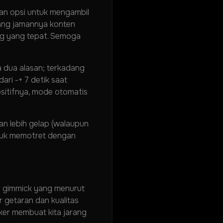
kan opsi untuk mengambil
arang jamannya konten
ing yang tepat. Semoga
 dua alasan; terkadang
dari -+ 7 detik saat
sitifnya, mode otomatis
n lebih gelap (walaupun
untuk memotret dengan
r gimmick yang menurut
 getaran dan kualitas
ker membuat kita jarang